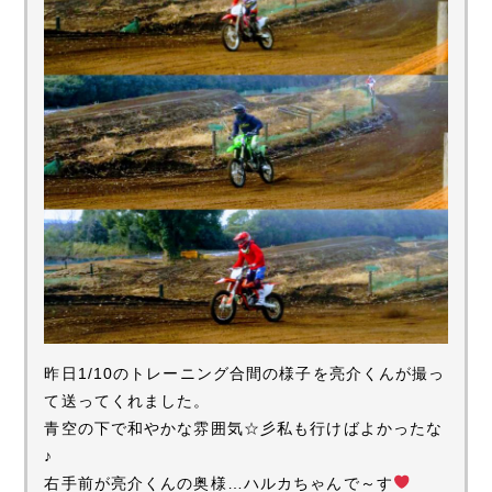
昨日1/10のトレーニング合間の様子を亮介くんが撮っ
て送ってくれました。
青空の下で和やかな雰囲気☆彡私も行けばよかったな
♪
右手前が亮介くんの奥様…ハルカちゃんで～す