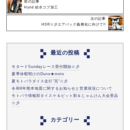
前の記事
Hyod 給水コブ加工
次の記事
HSR☆彡エアバック義務化に向けて!!
最近の投稿
モタードSundayレース受付開始☆彡
夏季休暇明けのDune★moto
夏モトパラダイス走行”完”☆彡
令和8年熊本地震に関するお知らせと営業状況について
モトパラ情報部タイスケ＆ピット割＆じゃんけん大会景品
☆彡
カテゴリー