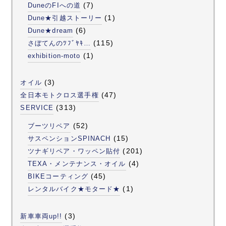
(7)
DuneのFIへの道
(1)
Dune★引越ストーリー
(6)
Dune★dream
(115)
さぼてんのﾂﾌﾞﾔｷ…
(1)
exhibition-moto
(3)
オイル
(47)
全日本モトクロス選手権
(313)
SERVICE
(52)
ブーツリペア
(15)
サスペンションSPINACH
(201)
ツナギリペア・ワッペン貼付
(4)
TEXA・メンテナンス・オイル
(45)
BIKEコーティング
(1)
レンタルバイク★モタード★
(3)
新車車両up!!