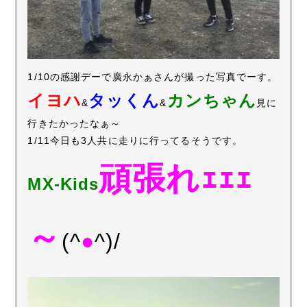
1/10の感謝デーで廣永かぁさんが撮った写真でーす。
イヨハ
タッくん
カンちゃん
&
&
見に
行きたかったなぁ～
1/11今日も3人共に走りに行ってるそうです。
頑張れｪｪｪ
MX-Kids
～
(^
●
^)/