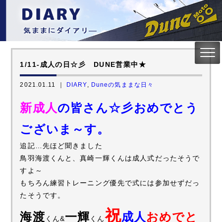
1/11-成人の日☆彡 DUNE営業中★
2021.01.11 ｜
DIARY
,
Duneの気ままな日々
新成人
の皆さん☆彡おめでとう
ございま～す。
追記…先ほど聞きました
鳥羽海渡くんと、真崎一輝くんは成人式だったそうで
すよ～
もちろん練習トレーニング優先で式には参加せずだっ
たそうです。
祝
海渡
一輝
成人
おめでと
くん&
くん