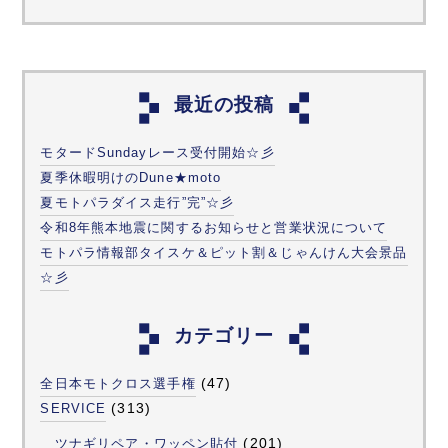
最近の投稿
モタードSundayレース受付開始☆彡
夏季休暇明けのDune★moto
夏モトパラダイス走行”完”☆彡
令和8年熊本地震に関するお知らせと営業状況について
モトパラ情報部タイスケ＆ピット割＆じゃんけん大会景品
☆彡
カテゴリー
(47)
全日本モトクロス選手権
(313)
SERVICE
(201)
ツナギリペア・ワッペン貼付