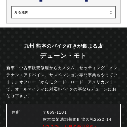
月を選択
九州 熊本のバイク好きが集まる店
デューン・モト
新車・中古車販売修理からカスタム、セッティング、
メン
テナンスアドバイス、サスペンション専門事業も
やってい
ます。オフロードからモタード・ロード・
アメリカンま
で、オールマイティに対応!!
バイクの事ならデューンにお
任せ下さい。
住所
〒869-1101
熊本県菊池郡菊陽町津久礼2522-14
(22'2/26より町名番地変更)