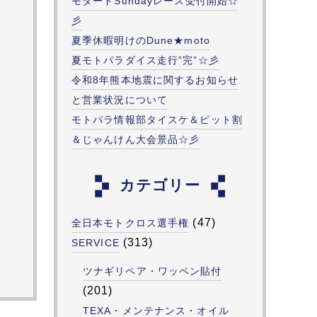
モタードSundayレース受付開始☆
彡
夏季休暇明けのDune★moto
夏モトパラダイス走行”完”☆彡
令和8年熊本地震に関するお知らせ
と営業状況について
モトパラ情報部タイスケ＆ピット割
＆じゃんけん大会景品☆彡
カテゴリー
(47)
全日本モトクロス選手権
(313)
SERVICE
ツナギリペア・ワッペン貼付
(201)
TEXA・メンテナンス・オイル