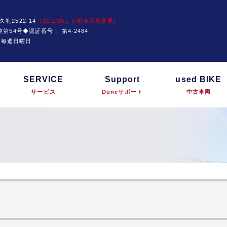
久礼2522-14
(22'2/26より町名番地変更)
運技整第54号◆認証番号：
第4-2484
は毎週日曜日
SERVICE
Support
used BIKE
サービス
Duneサポート
中古車両