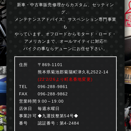
新車・中古車販売修理からカスタム、セッティン
グ、
メンテナンスアドバイス、サスペンション専門事業
も
やっています。オフロードからモタード・ロード・
アメリカンまで、オールマイティに対応!!
バイクの事ならデューンにお任せ下さい。
住所
〒869-1101
熊本県菊池郡菊陽町津久礼2522-14
(22'2/26より町名番地変更)
TEL
096-288-9861
FAX
096-288-9862
営業時間
9:00～19:00
店休日
毎週水曜日
事業許可
◆九運技整第54号◆
番号
認証番号：第4-2484