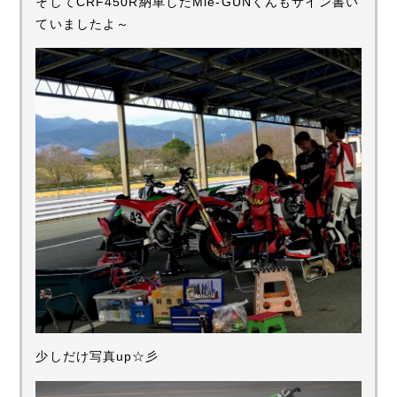
そしてCRF450R納車したMie-GUNくんもサイン書い
ていましたよ～
少しだけ写真up☆彡