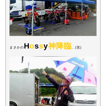
H
o
s
s
y
神降臨
まさかの
…(笑)