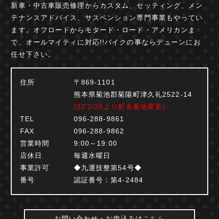
新車・中古車販売修理からカスタム、セッティング、
メン
テナンスアドバイス、サスペンション専門事業も
やってい
ます。オフロードからモタード・ロード・
アメリカンま
で、オールマイティに対応!!
バイクの事ならデューンにお
任せ下さい。
住所
〒869-1101
熊本県菊池郡菊陽町津久礼2522-14
(22'2/26より町名番地変更)
TEL
096-288-9861
FAX
096-288-9862
営業時間
9:00～19:00
店休日
毎週水曜日
事業許可
◆九運技整第54号◆
番号
認証番号：第4-2484
お問い合わせ・お申込みは
こちら