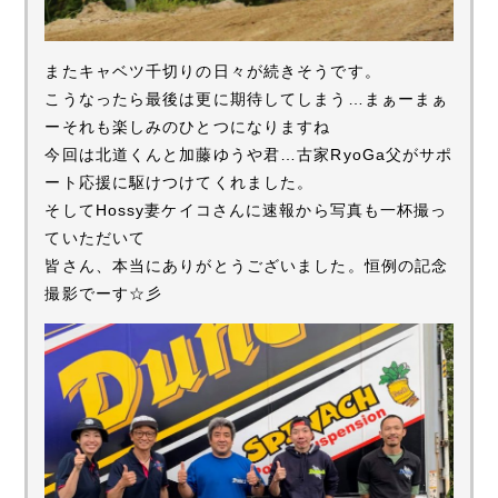
またキャベツ千切りの日々が続きそうです。
こうなったら最後は更に期待してしまう…まぁーまぁ
ーそれも楽しみのひとつになりますね
今回は北道くんと加藤ゆうや君…古家RyoGa父がサポ
ート応援に駆けつけてくれました。
そしてHossy妻ケイコさんに速報から写真も一杯撮っ
ていただいて
皆さん、本当にありがとうございました。恒例の記念
撮影でーす☆彡