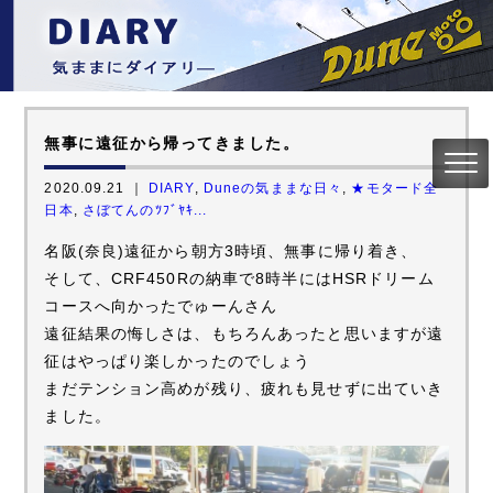
無事に遠征から帰ってきました。
2020.09.21 ｜
DIARY
,
Duneの気ままな日々
,
★モタード全
日本
,
さぼてんのﾂﾌﾞﾔｷ...
名阪(奈良)遠征から朝方3時頃、無事に帰り着き、
そして、CRF450Rの納車で8時半にはHSRドリーム
コースへ向かったでゅーんさん
遠征結果の悔しさは、もちろんあったと思いますが遠
征はやっぱり楽しかったのでしょう
まだテンション高めが残り、疲れも見せずに出ていき
ました。