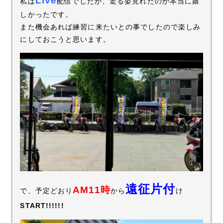
Live
私は
配信でしたが、走る姿見れたのが本当に嬉
しかったです。
また機会あれば練習に来たいとの事でしたので楽しみ
にしておこうと思います。
遠征片付
AM11時
で、予定どおり
から
け
START!!!!!!