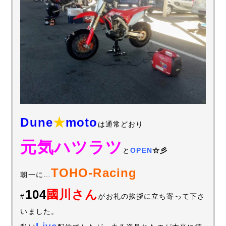
Dune
★
moto
は通常どおり
元気ハツラツ
と
OPEN
☆彡
TOHO-Racing
朝一に…
104
國川さん
#
がお礼の挨拶に立ち寄って下さ
いました。