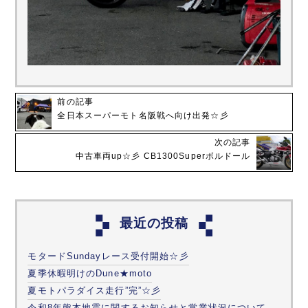
前の記事
全日本スーパーモト名阪戦へ向け出発☆彡
次の記事
中古車両up☆彡 CB1300Superボルドール
最近の投稿
モタードSundayレース受付開始☆彡
夏季休暇明けのDune★moto
夏モトパラダイス走行”完”☆彡
令和8年熊本地震に関するお知らせと営業状況について