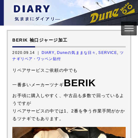
BERIK 袖口ジャージ加工
2020.09.14 ｜
DIARY
,
Duneの気ままな日々
,
SERVICE
,
ツ
ナギリペア・ワッペン貼付
リペアサービスご依頼の中でも
BERIK
一番多いメーカーツナギ
お手頃に購入しやすく、中古品も多数で回っているよ
うですが
リペアサービスの中では1、2番を争う作業手間がかか
るツナギでもあります。