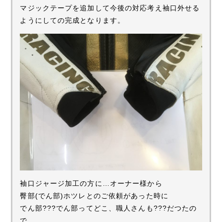
マジックテープを追加して今後の対応考え袖口外せる
ようにしての完成となります。
袖口ジャージ加工の方に…オーナー様から
臀部(でん部)ホツレとのご依頼があった時に
でん部???でん部ってどこ、職人さんも???だつたの
で