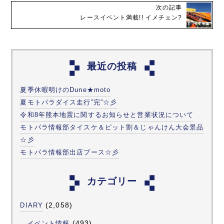
次の記事
レースイベント満載!! イメチェン?
最近の投稿
夏季休暇明けのDune★moto
夏モトパラダイス走行”完”☆彡
令和8年熊本地震に関するお知らせと営業状況について
モトパラ情報部タイスケ＆ピット割＆じゃんけん大会景品
☆彡
モトパラ情報部出店ブース☆彡
カテゴリー
(2,058)
DIARY
(493)
イベント情報