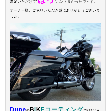
満足いただけて”
“ホント良かったで～す。
オーナー様、ご依頼いただき誠にありがとうございま
した。
Dune
B
I
K
Eコーティング
の
では(^^)/