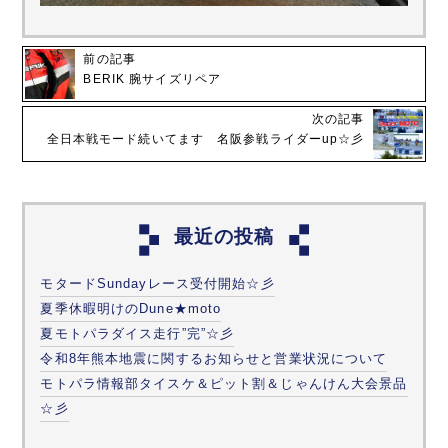
前の記事
BERIK 腕サイズリペア
次の記事
全日本戦モード続いてます 名阪参戦ライダーup☆彡
最近の投稿
モタードSundayレース受付開始☆彡
夏季休暇明けのDune★moto
夏モトパラダイス走行”完”☆彡
令和8年熊本地震に関するお知らせと営業状況について
モトパラ情報部タイスケ＆ピット割＆じゃんけん大会景品
☆彡