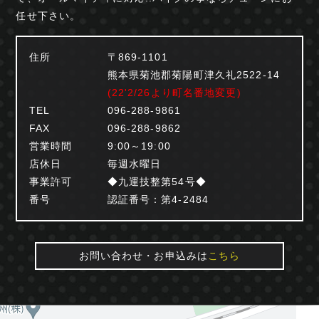
任せ下さい。
住所
〒869-1101
熊本県菊池郡菊陽町津久礼2522-14
(22'2/26より町名番地変更)
TEL
096-288-9861
FAX
096-288-9862
営業時間
9:00～19:00
店休日
毎週水曜日
事業許可
◆九運技整第54号◆
番号
認証番号：第4-2484
お問い合わせ・お申込みは
こちら