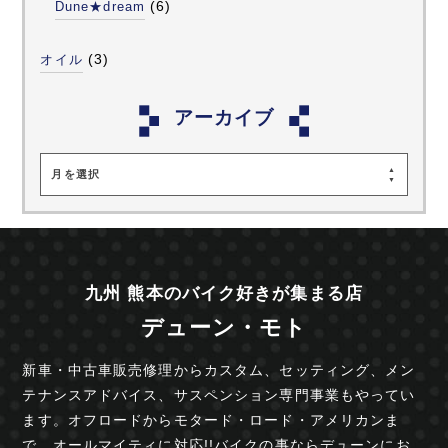
(6)
Dune★dream
(3)
オイル
アーカイブ
月を選択
九州 熊本のバイク好きが集まる店
デューン・モト
新車・中古車販売修理からカスタム、セッティング、
メン
テナンスアドバイス、サスペンション専門事業も
やってい
ます。オフロードからモタード・ロード・
アメリカンま
で、オールマイティに対応!!
バイクの事ならデューンにお