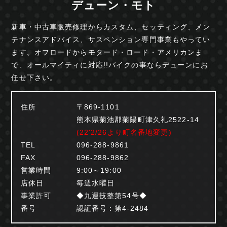
デューン・モト
新車・中古車販売修理からカスタム、セッティング、
メン
テナンスアドバイス、サスペンション専門事業も
やってい
ます。オフロードからモタード・ロード・
アメリカンま
で、オールマイティに対応!!
バイクの事ならデューンにお
任せ下さい。
住所
〒869-1101
熊本県菊池郡菊陽町津久礼2522-14
(22'2/26より町名番地変更)
TEL
096-288-9861
FAX
096-288-9862
営業時間
9:00～19:00
店休日
毎週水曜日
事業許可
◆九運技整第54号◆
番号
認証番号：第4-2484