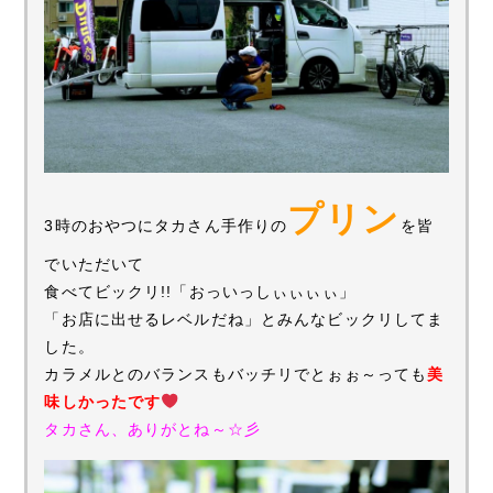
プリン
3時のおやつにタカさん手作りの
を皆
でいただいて
食べてビックリ!!「おっいっしぃぃぃぃ」
「お店に出せるレベルだね」とみんなビックリしてま
した。
カラメルとのバランスもバッチリでとぉぉ～っても
美
味しかったです
タカさん、ありがとね～☆彡