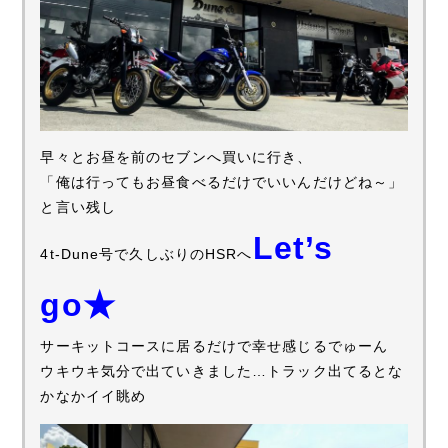
早々とお昼を前のセブンへ買いに行き、
「俺は行ってもお昼食べるだけでいいんだけどね～」
と言い残し
Let’s
4t-Dune号で久しぶりのHSRへ
go★
サーキットコースに居るだけで幸せ感じるでゅーん
ウキウキ気分で出ていきました…トラック出てるとな
かなかイイ眺め