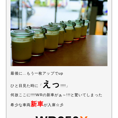
最後に…もう一枚アップでup
えっ
ひと目見た時に「
!!!!」
何故ここに!!!!WRの新車がぁ～!!!と驚いてしまった
新車
希少な車両
が入庫☆彡