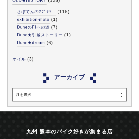
(125)
OLD★HISTORY
(115)
さぼてんのﾂﾌﾞﾔｷ…
(1)
exhibition-moto
(7)
DuneのFIへの道
(1)
Dune★引越ストーリー
(6)
Dune★dream
(3)
オイル
アーカイブ
月を選択
九州 熊本のバイク好きが集まる店