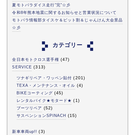
夏モトパラダイス走行”完”☆彡
令和8年熊本地震に関するお知らせと営業状況について
モトパラ情報部タイスケ＆ピット割＆じゃんけん大会景品
☆彡
カテゴリー
(47)
全日本モトクロス選手権
(313)
SERVICE
(201)
ツナギリペア・ワッペン貼付
(4)
TEXA・メンテナンス・オイル
(45)
BIKEコーティング
(1)
レンタルバイク★モタード★
(52)
ブーツリペア
(15)
サスペンションSPINACH
(3)
新車車両up!!