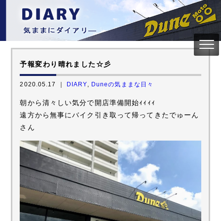
予報変わり晴れました☆彡
2020.05.17 ｜
DIARY
,
Duneの気ままな日々
朝から清々しい気分で開店準備開始ｨｨｨｨ
遠方から無事にバイク引き取って帰ってきたでゅーん
さん