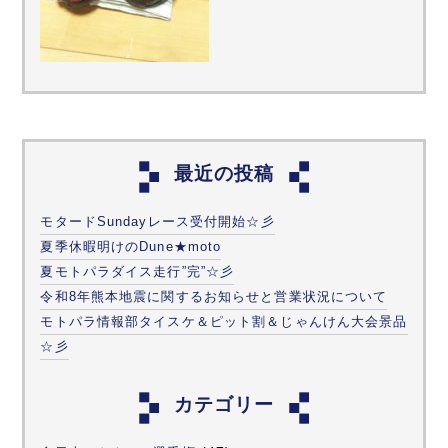
最近の投稿
モタードSundayレース受付開始☆彡
夏季休暇明けのDune★moto
夏モトパラダイス走行”完”☆彡
令和8年熊本地震に関するお知らせと営業状況について
モトパラ情報部タイスケ＆ピット割＆じゃんけん大会景品
☆彡
カテゴリー