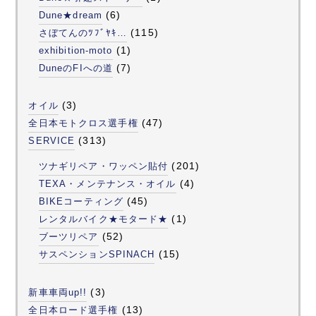
(6)
Dune★dream
(115)
さぼてんのﾂﾌﾞﾔｷ…
(1)
exhibition-moto
(7)
DuneのFIへの道
(3)
オイル
(47)
全日本モトクロス選手権
(313)
SERVICE
(201)
ツナギリペア・ワッペン貼付
(4)
TEXA・メンテナンス・オイル
(45)
BIKEコーティング
(1)
レンタルバイク★モタード★
(52)
ブーツリペア
(15)
サスペンションSPINACH
(3)
新車車両up!!
(13)
全日本ロード選手権