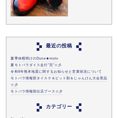
最近の投稿
夏季休暇明けのDune★moto
夏モトパラダイス走行”完”☆彡
令和8年熊本地震に関するお知らせと営業状況について
モトパラ情報部タイスケ＆ピット割＆じゃんけん大会景品
☆彡
モトパラ情報部出店ブース☆彡
カテゴリー