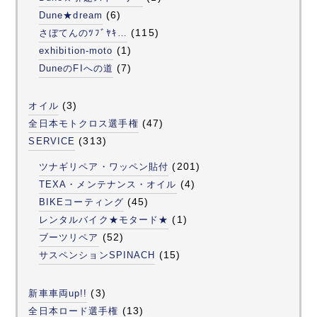
(6)
Dune★dream
(115)
さぼてんのﾂﾌﾞﾔｷ…
(1)
exhibition-moto
(7)
DuneのFIへの道
(3)
オイル
(47)
全日本モトクロス選手権
(313)
SERVICE
(201)
ツナギリペア・ワッペン貼付
(4)
TEXA・メンテナンス・オイル
(45)
BIKEコーティング
(1)
レンタルバイク★モタード★
(52)
ブーツリペア
(15)
サスペンションSPINACH
(3)
新車車両up!!
(13)
全日本ロード選手権