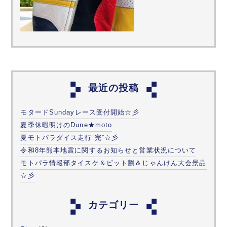
最近の投稿
モタードSundayレース受付開始☆彡
夏季休暇明けのDune★moto
夏モトパラダイス走行”完”☆彡
令和8年熊本地震に関するお知らせと営業状況について
モトパラ情報部タイスケ＆ピット割＆じゃんけん大会景品
☆彡
カテゴリー