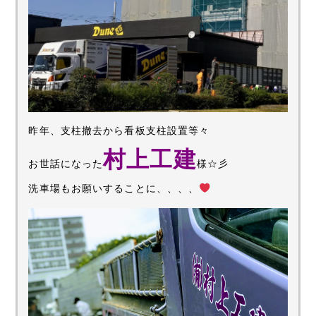
昨年、支柱撤去から看板支柱設置等々
村上工建
お世話になった
様☆彡
洗車場もお願いすることに、、、、