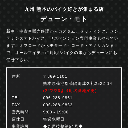
九州 熊本のバイク好きが集まる店
デューン・モト
新車・中古車販売修理からカスタム、セッティング、
メン
テナンスアドバイス、サスペンション専門事業も
やってい
ます。オフロードからモタード・ロード・
アメリカンま
で、オールマイティに対応!!
バイクの事ならデューンにお
任せ下さい。
住所
〒869-1101
熊本県菊池郡菊陽町津久礼2522-14
(22'2/26より町名番地変更)
TEL
096-288-9861
FAX
096-288-9862
営業時間
9:00～19:00
店休日
毎週水曜日
事業許可
◆九運技整第54号◆