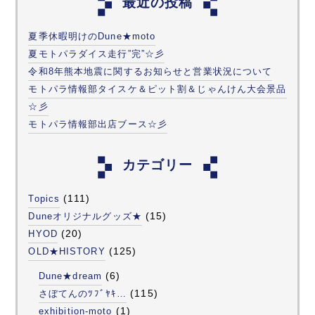
最近の投稿
夏季休暇明けのDune★moto
夏モトパラダイス走行”完”☆彡
令和8年熊本地震に関するお知らせと営業状況について
モトパラ情報部タイスケ＆ピット割＆じゃんけん大会景品
☆彡
モトパラ情報部出店ブース☆彡
カテゴリー
(111)
Topics
(15)
Duneオリジナルグッズ★
(20)
HYOD
(125)
OLD★HISTORY
(6)
Dune★dream
(115)
さぼてんのﾂﾌﾞﾔｷ…
(1)
exhibition-moto