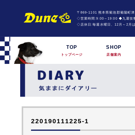
〒869-1101 熊本県菊池郡菊陽町津
◇営業時間:9:00～19:00 ◆九
◇店休日:毎週水曜日、12月～2月
TOP
SHOP
トップページ
店舗案内
220190111225-1