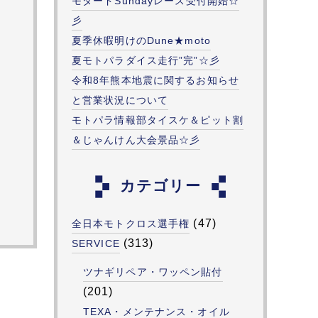
モタードSundayレース受付開始☆
彡
夏季休暇明けのDune★moto
夏モトパラダイス走行”完”☆彡
令和8年熊本地震に関するお知らせ
と営業状況について
モトパラ情報部タイスケ＆ピット割
＆じゃんけん大会景品☆彡
カテゴリー
(47)
全日本モトクロス選手権
(313)
SERVICE
ツナギリペア・ワッペン貼付
(201)
TEXA・メンテナンス・オイル