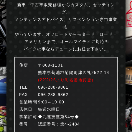
新車・中古車販売修理からカスタム、セッティン
グ、
メンテナンスアドバイス、サスペンション専門事業
も
やっています。オフロードからモタード・ロード・
アメリカンまで、オールマイティに対応!!
バイクの事ならデューンにお任せ下さい。
住所
〒869-1101
熊本県菊池郡菊陽町津久礼2522-14
(22'2/26より町名番地変更)
TEL
096-288-9861
FAX
096-288-9862
営業時間
9:00～19:00
店休日
毎週水曜日
事業許可
◆九運技整第54号◆
番号
認証番号：第4-2484