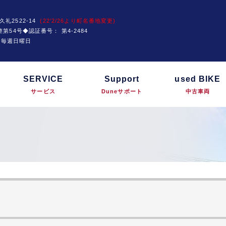
久礼2522-14
(22'2/26より町名番地変更)
運技整第54号◆認証番号：
第4-2484
は毎週日曜日
SERVICE
Support
used BIKE
サービス
Duneサポート
中古車両