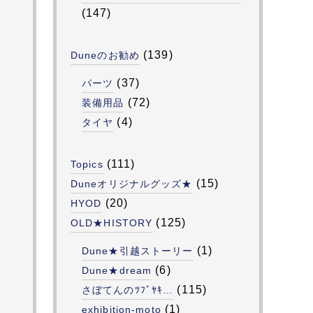
(147)
(139)
Duneのお勧め
(37)
パーツ
(72)
装備用品
(4)
タイヤ
(111)
Topics
(15)
Duneオリジナルグッズ★
(20)
HYOD
(125)
OLD★HISTORY
(1)
Dune★引越ストーリー
(6)
Dune★dream
(115)
さぼてんのﾂﾌﾞﾔｷ…
(1)
exhibition-moto