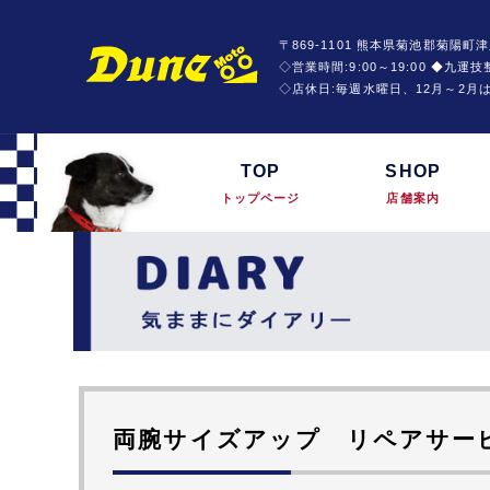
〒869-1101 熊本県菊池郡菊陽町津
◇営業時間:9:00～19:00 ◆九
◇店休日:毎週水曜日、12月～2月
TOP
SHOP
トップページ
店舗案内
両腕サイズアップ リペアサー