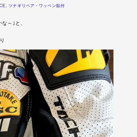
CE
,
ツナギリペア・ワッペン貼付
かな～｣と、
り