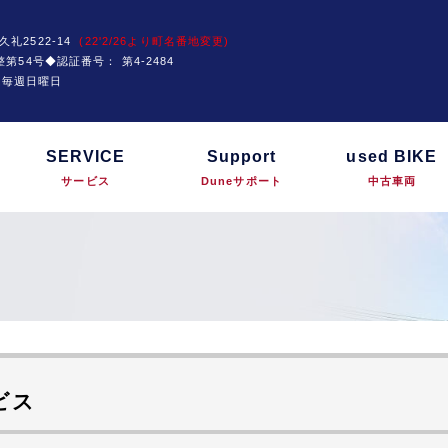
久礼2522-14
(22'2/26より町名番地変更)
運技整第54号◆認証番号：
第4-2484
は毎週日曜日
SERVICE
Support
used BIKE
サービス
Duneサポート
中古車両
ビス