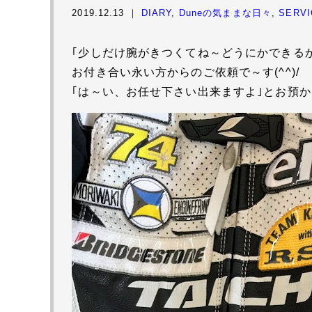
2019.12.13 ｜
DIARY
,
Duneの気ままな日々
,
SERVI
｢少しだけ腕がきつくてね～どうにかできる
お付き合い永い方からのご依頼で～す(^^)/
｢は～い、お任せ下さい出来ますよ｣とお預か