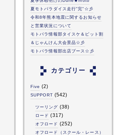
夏季休暇明けのDune★moto
夏モトパラダイス走行”完”☆彡
令和8年熊本地震に関するお知らせ
と営業状況について
モトパラ情報部タイスケ＆ピット割
＆じゃんけん大会景品☆彡
モトパラ情報部出店ブース☆彡
カテゴリー
(2)
Five
(542)
SUPPORT
(38)
ツーリング
(317)
ロード
(252)
オフロード
オフロード（スクール・レース）