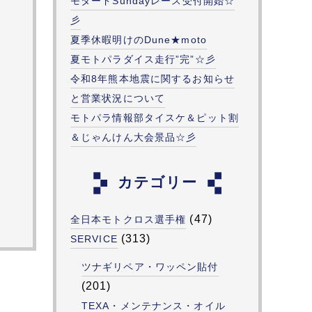
モタードSundayレース受付開始☆
彡
夏季休暇明けのDune★moto
夏モトパラダイス走行”完”☆彡
令和8年熊本地震に関するお知らせ
と営業状況について
モトパラ情報部タイスケ＆ピット割
＆じゃんけん大会景品☆彡
カテゴリー
(47)
全日本モトクロス選手権
(313)
SERVICE
ツナギリペア・ワッペン貼付
(201)
TEXA・メンテナンス・オイル