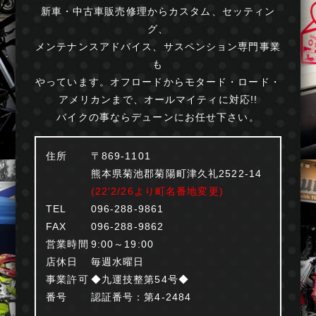
新車・中古車販売修理からカスタム、セッティン
グ、
メンテナンスアドバイス、サスペンション専門事業
も
やっています。オフロードからモタード・ロード・
アメリカンまで、オールマイティに対応!!
バイクの事ならデューンにお任せ下さい。
住所
〒869-1101
熊本県菊池郡菊陽町津久礼2522-14
(22'2/26より町名番地変更)
TEL
096-288-9861
FAX
096-288-9862
営業時間
9:00～19:00
店休日
毎週水曜日
事業許可
◆九運技整第54号◆
番号
認証番号：第4-2484