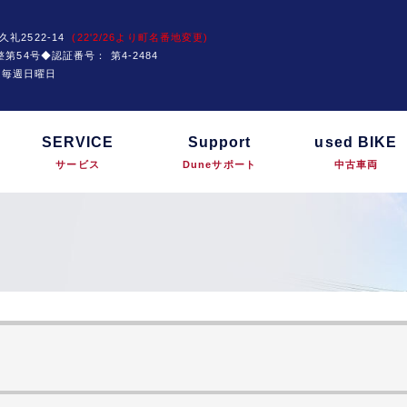
久礼2522-14
(22'2/26より町名番地変更)
運技整第54号◆認証番号：
第4-2484
は毎週日曜日
SERVICE
Support
used BIKE
サービス
Duneサポート
中古車両