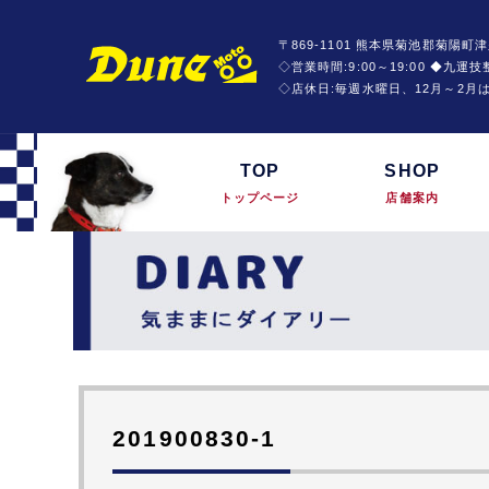
〒869-1101 熊本県菊池郡菊陽町津
◇営業時間:9:00～19:00 ◆九
◇店休日:毎週水曜日、12月～2月
TOP
SHOP
トップページ
店舗案内
201900830-1