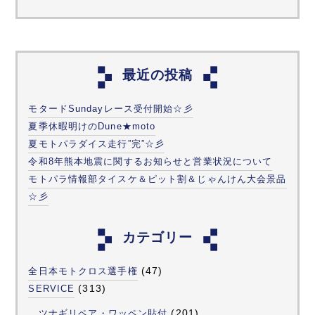
最近の投稿
モタードSundayレース受付開始☆彡
夏季休暇明けのDune★moto
夏モトパラダイス走行”完”☆彡
令和8年熊本地震に関するお知らせと営業状況について
モトパラ情報部タイスケ＆ピット割＆じゃんけん大会景品
☆彡
カテゴリー
(47)
全日本モトクロス選手権
(313)
SERVICE
(201)
ツナギリペア・ワッペン貼付