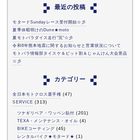
最近の投稿
モタードSundayレース受付開始☆彡
夏季休暇明けのDune★moto
夏モトパラダイス走行”完”☆彡
令和8年熊本地震に関するお知らせと営業状況について
モトパラ情報部タイスケ＆ピット割＆じゃんけん大会景品
☆彡
カテゴリー
(47)
全日本モトクロス選手権
(313)
SERVICE
(201)
ツナギリペア・ワッペン貼付
(4)
TEXA・メンテナンス・オイル
(45)
BIKEコーティング
(1)
レンタルバイク★モタード★