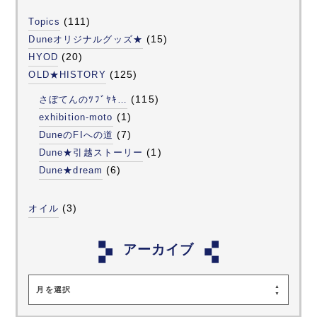
(111)
Topics
(15)
Duneオリジナルグッズ★
(20)
HYOD
(125)
OLD★HISTORY
(115)
さぼてんのﾂﾌﾞﾔｷ…
(1)
exhibition-moto
(7)
DuneのFIへの道
(1)
Dune★引越ストーリー
(6)
Dune★dream
(3)
オイル
アーカイブ
月を選択