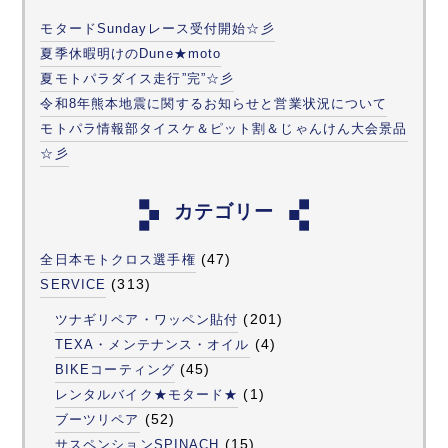
モタードSundayレース受付開始☆彡
夏季休暇明けのDune★moto
夏モトパラダイス走行”完”☆彡
令和8年熊本地震に関するお知らせと営業状況について
モトパラ情報部タイスケ＆ピット割＆じゃんけん大会景品
☆彡
カテゴリー
(47)
全日本モトクロス選手権
(313)
SERVICE
(201)
ツナギリペア・ワッペン貼付
(4)
TEXA・メンテナンス・オイル
(45)
BIKEコーティング
(1)
レンタルバイク★モタード★
(52)
ブーツリペア
(15)
サスペンションSPINACH