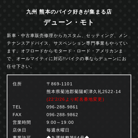
九州 熊本のバイク好きが集まる店
デューン・モト
新車・中古車販売修理からカスタム、セッティング、
メン
テナンスアドバイス、サスペンション専門事業も
やってい
ます。オフロードからモタード・ロード・
アメリカンま
で、オールマイティに対応!!
バイクの事ならデューンにお
任せ下さい。
住所
〒869-1101
熊本県菊池郡菊陽町津久礼2522-14
(22'2/26より町名番地変更)
TEL
096-288-9861
FAX
096-288-9862
営業時間
9:00～19:00
店休日
毎週水曜日
事業許可
◆九運技整第54号◆